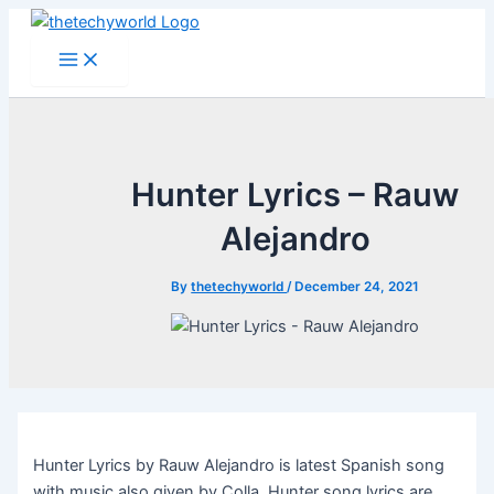
Skip
to
Main
Menu
content
Hunter Lyrics – Rauw
Alejandro
By
thetechyworld
/
December 24, 2021
Hunter Lyrics by Rauw Alejandro is latest Spanish song
with music also given by Colla. Hunter song lyrics are