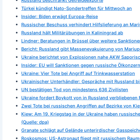
Russland beschränkt Getreideexporte
Türkei kündigt Nato-Sondertreffen für Mittwoch an
Insider: Biden erwägt Europa-Reise
Russischer Beschuss verhindert Hilfslieferung an Mar
Russland hält Militärübungen in Kaliningrad ab
Lindner: Beratungen in Brüssel über weitere Sanktion
Bericht: Russland gibt Massenevakuierung von Mariup
Ukraine berichtet von Explosionen nahe AKW Saporis
Insider: EU will Sanktionen gegen russische Ölkonzer
Ukraine: Vier Tote bei Angriff auf Trinkwasserstation
Ukrainischer Unterhändler: Gespräche mit Russland b
UN bestätigen Tod von mindestens 636 Zivilisten
Ukraine fordert Boykott von in Russland verbliebenen
Zwei Tote bei russischen Angriffen auf Bezirke von Ki
Kiew: Am 19. Kriegstag in der Ukraine haben russische 
(Quelle: dpa)
Granate schlägt auf Gelände unterirdischer Gasspeich
Roskosmos: US-Astronaut fliegt mit russischem Raums