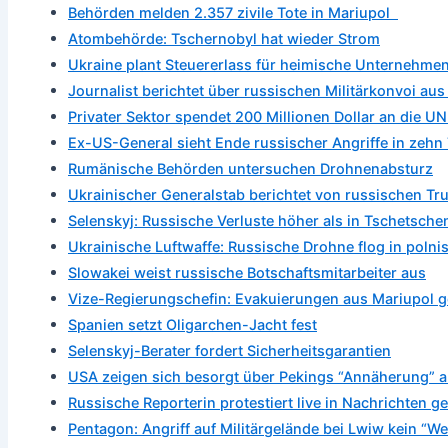
Behörden melden 2.357 zivile Tote in Mariupol
Atombehörde: Tschernobyl hat wieder Strom
Ukraine plant Steuererlass für heimische Unternehme
Journalist berichtet über russischen Militärkonvoi aus
Privater Sektor spendet 200 Millionen Dollar an die UN
Ex-US-General sieht Ende russischer Angriffe in zehn
Rumänische Behörden untersuchen Drohnenabsturz
Ukrainischer Generalstab berichtet von russischen T
Selenskyj: Russische Verluste höher als in Tschetsche
Ukrainische Luftwaffe: Russische Drohne flog in poln
Slowakei weist russische Botschaftsmitarbeiter aus
Vize-Regierungschefin: Evakuierungen aus Mariupol g
Spanien setzt Oligarchen-Jacht fest
Selenskyj-Berater fordert Sicherheitsgarantien
USA zeigen sich besorgt über Pekings “Annäherung” 
Russische Reporterin protestiert live in Nachrichten g
Pentagon: Angriff auf Militärgelände bei Lwiw kein “