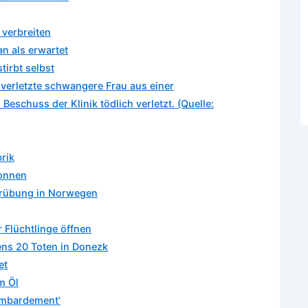
 verbreiten
an als erwartet
tirbt selbst
 verletzte schwangere Frau aus einer
Beschuss der Klinik tödlich verletzt. (Quelle:
brik
gonnen
tärübung in Norwegen
 Flüchtlinge öffnen
ens 20 Toten in Donezk
et
m Öl
Bombardement’