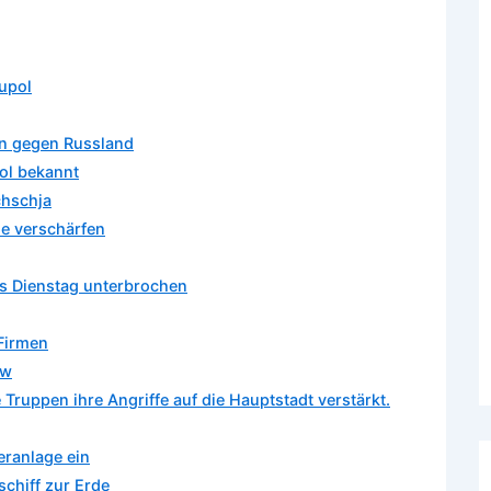
iupol
en gegen Russland
ol bekannt
chschja
ne verschärfen
is Dienstag unterbrochen
 Firmen
ew
Truppen ihre Angriffe auf die Hauptstadt verstärkt.
eranlage ein
chiff zur Erde