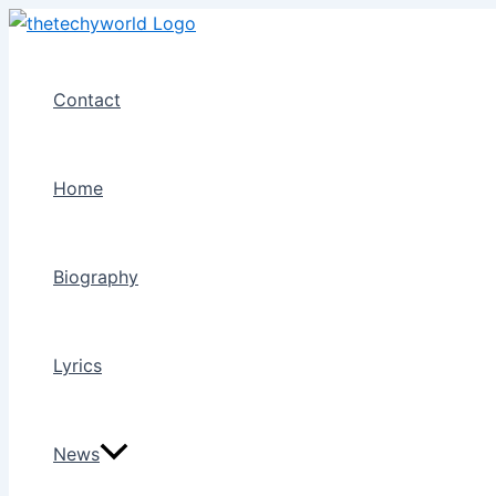
Skip
to
content
Contact
Home
Biography
Lyrics
News