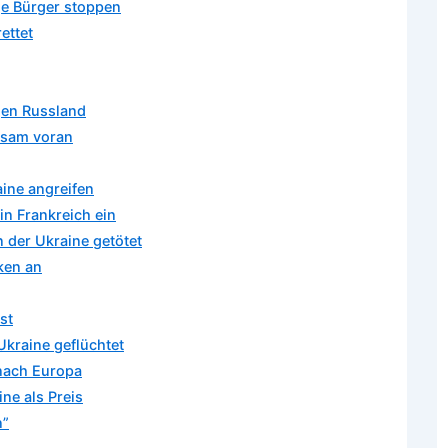
ge Bürger stoppen
ettet
gen Russland
gsam voran
ine angreifen
in Frankreich ein
 der Ukraine getötet
ken an
st
Ukraine geflüchtet
 nach Europa
ne als Preis
n”