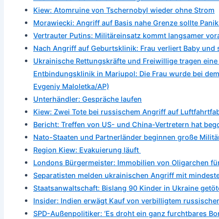
Kiew: Atomruine von Tschernobyl wieder ohne Strom
Morawiecki: Angriff auf Basis nahe Grenze sollte Panik
Vertrauter Putins: Militäreinsatz kommt langsamer vor
Nach Angriff auf Geburtsklinik: Frau verliert Baby und s
Ukrainische Rettungskräfte und Freiwillige tragen eine
Entbindungsklinik in Mariupol: Die Frau wurde bei dem 
Evgeniy Maloletka/AP)
Unterhändler: Gespräche laufen
Kiew: Zwei Tote bei russischem Angriff auf Luftfahrtfa
Bericht: Treffen von US- und China-Vertretern hat be
Nato-Staaten und Partnerländer beginnen große Mili
Region Kiew: Evakuierung läuft
Londons Bürgermeister: Immobilien von Oligarchen für
Separatisten melden ukrainischen Angriff mit mindest
Staatsanwaltschaft: Bislang 90 Kinder in Ukraine getöt
Insider: Indien erwägt Kauf von verbilligtem russische
SPD-Außenpolitiker: ‘Es droht ein ganz furchtbares 