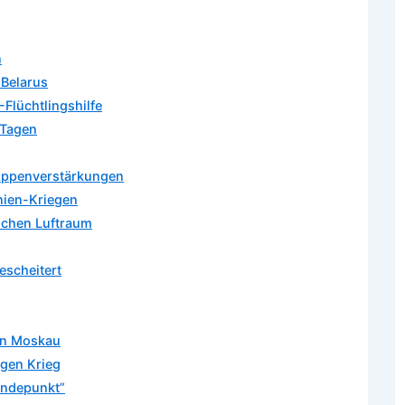
n
 Belarus
-Flüchtlingshilfe
 Tagen
ruppenverstärkungen
nien-Kriegen
ischen Luftraum
escheitert
an Moskau
egen Krieg
Wendepunkt”