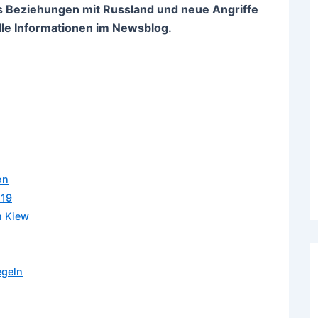
s Beziehungen mit Russland und neue Angriffe
Alle Informationen im Newsblog.
on
 19
n Kiew
g
egeln