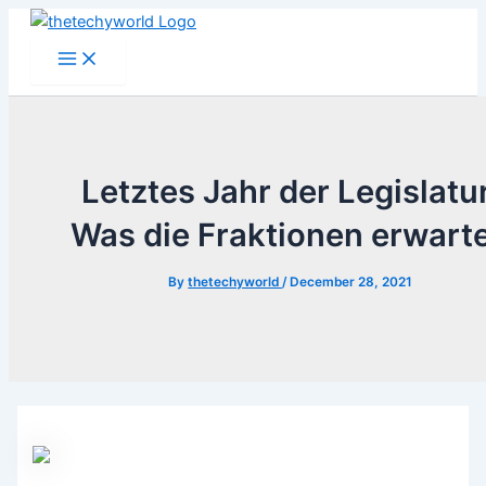
Skip
to
Main
Menu
content
Letztes Jahr der Legislatur
Was die Fraktionen erwart
By
thetechyworld
/
December 28, 2021