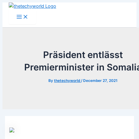
Skip
to
Main
Menu
content
Präsident entlässt
Premierminister in Somali
By
thetechyworld
/
December 27, 2021