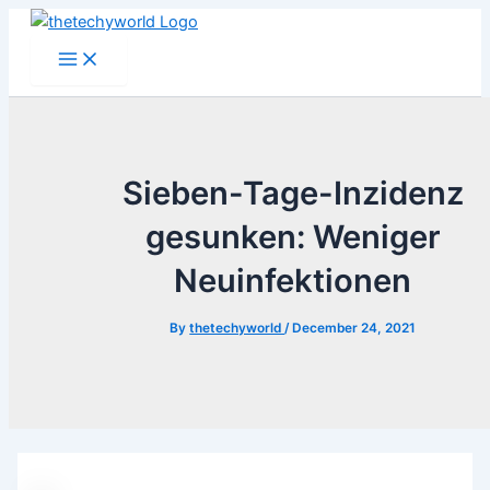
Skip
to
Main
Menu
content
Sieben-Tage-Inzidenz
gesunken: Weniger
Neuinfektionen
By
thetechyworld
/
December 24, 2021