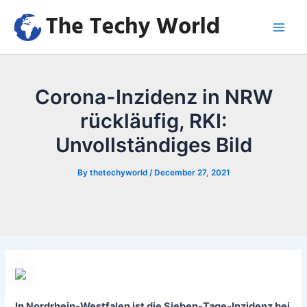
Skip
to
Main
content
Men
Corona-Inzidenz in NRW
rückläufig, RKI:
Unvollständiges Bild
By
thetechyworld
/
December 27, 2021
In Nordrhein-Westfalen ist die Sieben-Tage-Inzidenz bei